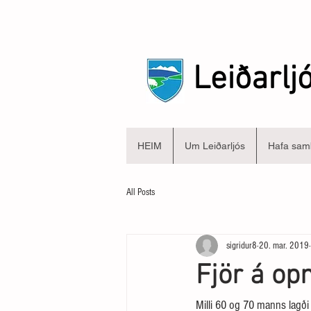
Leiðarlj
HEIM
Um Leiðarljós
Hafa sam
All Posts
sigridur8
20. mar. 2019
Fjör á op
Milli 60 og 70 manns lagði 