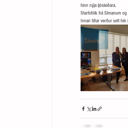
hinn nýja ljósleiðara.
Starfsfólk frá Símanum og 
Innan tíðar verður sett hér