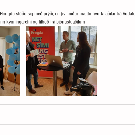
Hringdu stóðu sig með prýði, en því miður mættu hvorki aðilar frá Voda
 inn kynningarefni og tilboð frá þjónustuaðilum