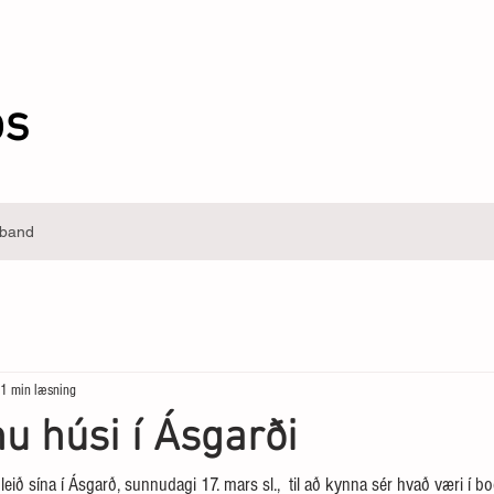
ós
band
1 min læsning
nu húsi í Ásgarði
leið sína í Ásgarð, sunnudagi 17. mars sl.,  til að kynna sér hvað væri í b