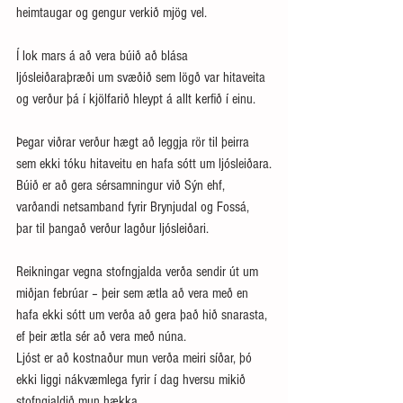
heimtaugar og gengur verkið mjög vel.
Í lok mars á að vera búið að blása 
ljósleiðaraþræði um svæðið sem lögð var hitaveita 
og verður þá í kjölfarið hleypt á allt kerfið í einu.
Þegar viðrar verður hægt að leggja rör til þeirra 
sem ekki tóku hitaveitu en hafa sótt um ljósleiðara.
Búið er að gera sérsamningur við Sýn ehf, 
varðandi netsamband fyrir Brynjudal og Fossá, 
þar til þangað verður lagður ljósleiðari. 
Reikningar vegna stofngjalda verða sendir út um 
miðjan febrúar – þeir sem ætla að vera með en 
hafa ekki sótt um verða að gera það hið snarasta, 
ef þeir ætla sér að vera með núna. 
Ljóst er að kostnaður mun verða meiri síðar, þó 
ekki liggi nákvæmlega fyrir í dag hversu mikið 
stofngjaldið mun hækka.