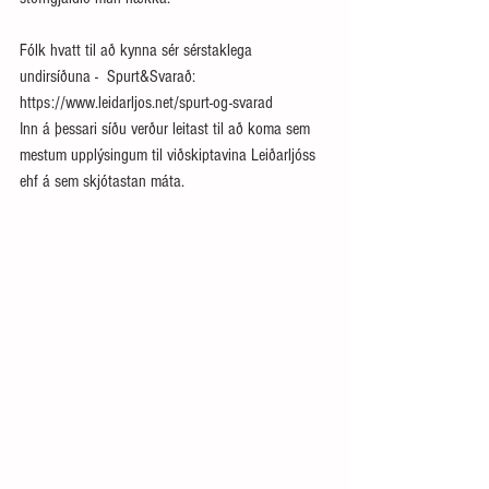
Fólk hvatt til að kynna sér sérstaklega 
undirsíðuna -  Spurt&Svarað: 
https://www.leidarljos.net/spurt-og-svarad
Inn á þessari síðu verður leitast til að koma sem 
mestum upplýsingum til viðskiptavina Leiðarljóss 
ehf á sem skjótastan máta.