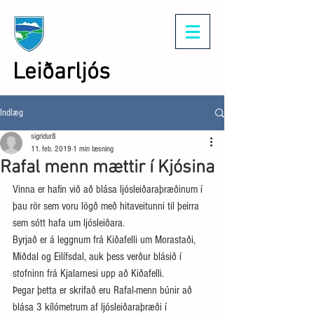
Leiðarljós
Indlæg
sigridur8
11. feb. 2019
1 min læsning
Rafal menn mættir í Kjósina
Vinna er hafin við að blása ljósleiðaraþræðinum í 
þau rör sem voru lögð með hitaveitunni til þeirra 
sem sótt hafa um ljósleiðara. 
Byrjað er á leggnum frá Kiðafelli um Morastaði, 
Miðdal og Eilífsdal, auk þess verður blásið í 
stofninn frá Kjalarnesi upp að Kiðafelli.  
Þegar þetta er skrifað eru Rafal-menn búnir að 
blása 3 kílómetrum af ljósleiðaraþræði í 