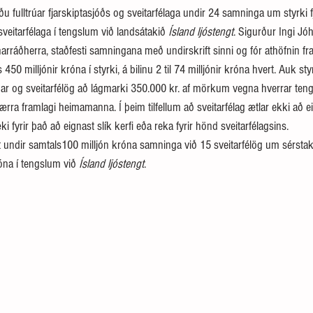
 fulltrúar fjarskiptasjóðs og sveitarfélaga undir 24 samninga um styrki f
veitarfélaga í tengslum við landsátakið 
Ísland ljóstengt
. Sigurður Ingi Jó
arráðherra, staðfesti samningana með undirskrift sinni og fór athöfnin fr
450 milljónir króna í styrki, á bilinu 2 til 74 milljónir króna hvert. Auk styr
íbúar og sveitarfélög að lágmarki 350.000 kr. af mörkum vegna hverrar te
 hærra framlagi heimamanna. Í þeim tilfellum að sveitarfélag ætlar ekki að e
æki fyrir það að eignast slík kerfi eða reka fyrir hönd sveitarfélagsins.
króna í tengslum við 
Ísland ljóstengt
.