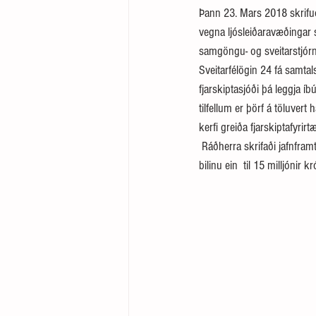
Þann 23. Mars 2018 skrifuðu
vegna ljósleiðaravæðingar s
samgöngu- og sveitarstjórn
Sveitarfélögin 24 fá samtals 
fjarskiptasjóði þá leggja 
tilfellum er þörf á töluvert
kerfi greiða fjarskiptafyrirt
 Ráðherra skrifaði jafnframt undir samtals100 milljón króna samninga við 15 sveitarfélög um sérstaka byggðastyrki á 
bilinu ein  til 15 milljónir 