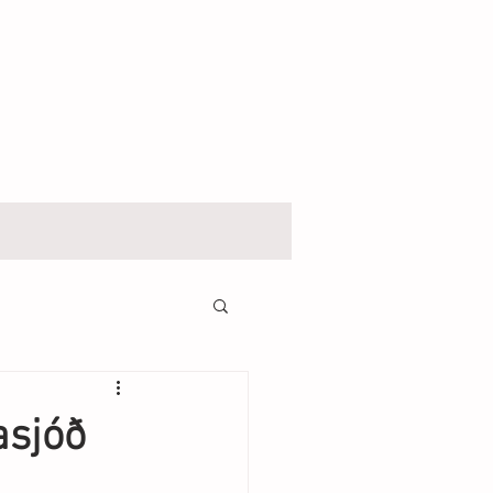
asjóð