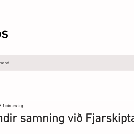
ós
band
8
1 min læsning
ndir samning við Fjarskipt