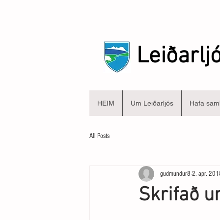
Leiðarlj
HEIM
Um Leiðarljós
Hafa sam
All Posts
gudmundur8
2. apr. 201
Skrifað u