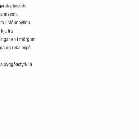
jarskiptasjóðs 
hannsson, 
am í ráðuneytinu.
kja frá 
ngingar en í mörgum 
iga og reka eigið 