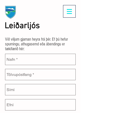
Leiðarljós
Við viljum gjarnan heyra frá þér. Ef þú hefur
spurningu, athugasemd eða ábendingu er
tækifærið hér: